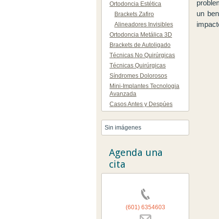
proble
Ortodoncia Estética
un ben
Brackets Zafiro
impacto
Alineadores Invisibles
Ortodoncia Metálica 3D
Brackets de Autoligado
Técnicas No Quirúrgicas
Técnicas Quirúrgicas
Síndromes Dolorosos
Mini-Implantes Tecnologia
Avanzada
Casos Antes y Despúes
Sin imágenes
Agenda una
cita
(601) 6354603