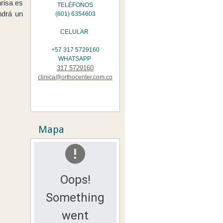
risa es
TELÉFONOS
ndrá un
(601) 6354603
CELULAR
+57 317 5729160
WHATSAPP
317 5729160
clinica@orthocenter.com.co
Mapa
Oops!
Something
went