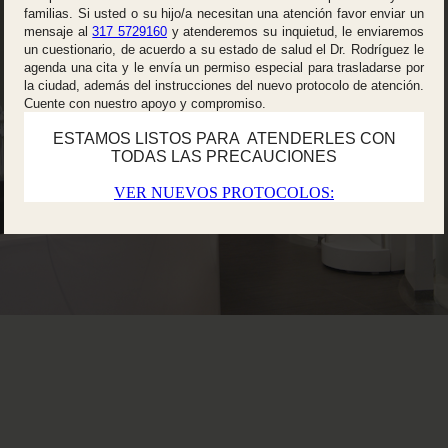
familias. Si usted o su hijo/a necesitan una atención favor enviar un
mensaje al
317 5729160
y atenderemos su inquietud, le enviaremos
un cuestionario, de acuerdo a su estado de salud el Dr. Rodríguez le
agenda una cita y le envía un permiso especial para trasladarse por
la ciudad, además del instrucciones del nuevo protocolo de atención.
Cuente con nuestro apoyo y compromiso.
ESTAMOS LISTOS PARA ATENDERLES CON
TODAS LAS PRECAUCIONES
VER NUEVOS PROTOCOLOS: