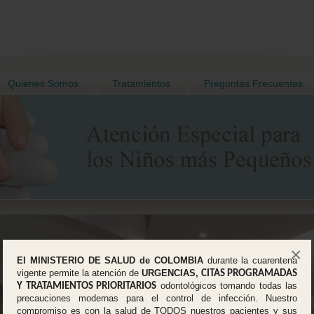
Quienes Somos
Tratamientos
Preguntas Frecuentes
×
El MINISTERIO DE SALUD de COLOMBIA
durante la cuarentena
vigente permite la atención de
URGENCIAS,
CITAS PROGRAMADAS
odontológicos tomando todas las
Y TRATAMIENTOS PRIORITARIOS
precauciones modernas para el control de infección. Nuestro
compromiso es con la salud de TODOS nuestros pacientes y sus